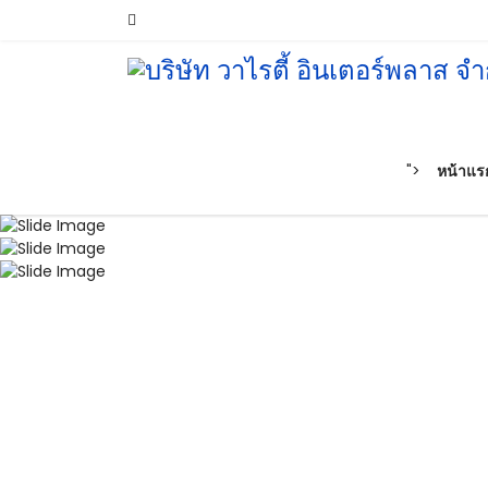
">
หน้าแร